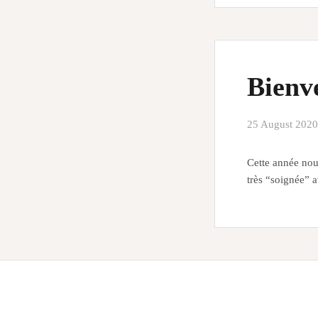
Bienv
25 August 2020
Cette année nou
très “soignée” 