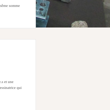
la même somme
.s et une
essinatrice qui