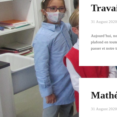
Travai
31 August 2020
Aujourd’hui, no
plafond en toute
passer et notre 
Mathé
31 August 2020